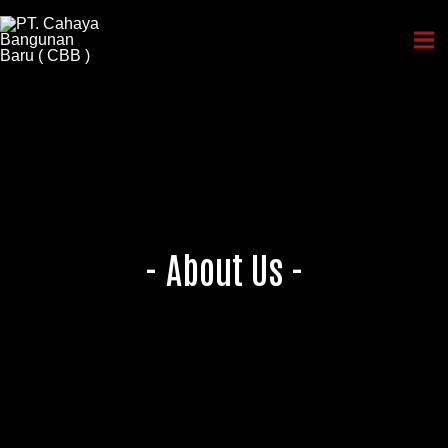
Skip
to
content
- About Us -