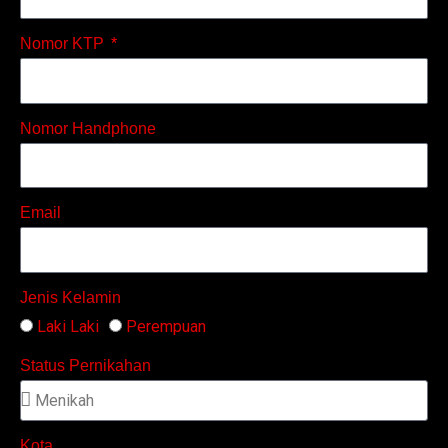
Nomor KTP
Nomor Handphone
Email
Jenis Kelamin
Laki Laki
Perempuan
Status Pernikahan
Kota