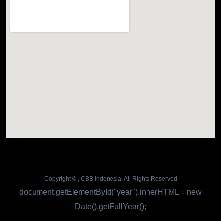
Copyright ©
, CBB indonesia. All Rights Reserved
document.getElementById("year").innerHTML = new
Date().getFullYear();