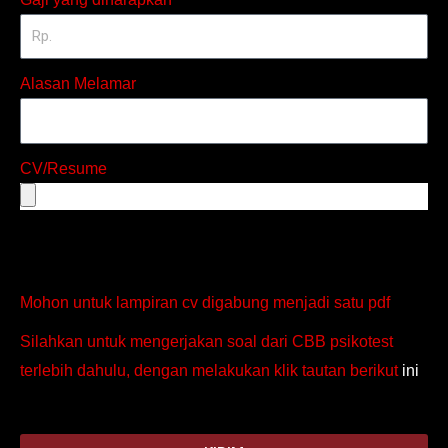
Alasan Melamar
CV/Resume
Mohon untuk lampiran cv digabung menjadi satu pdf
Silahkan untuk mengerjakan soal dari CBB psikotest
terlebih dahulu, dengan melakukan klik tautan berikut
ini